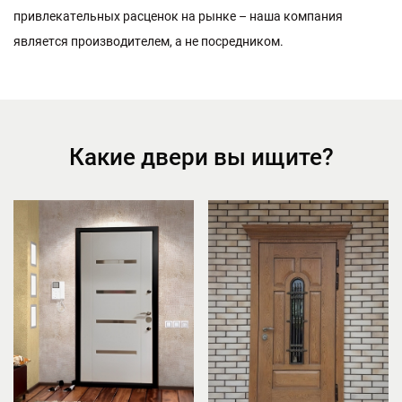
п
р
и
в
л
е
к
а
т
е
л
ь
н
ы
х
р
а
с
ц
е
н
о
к
н
а
р
ы
н
к
е
–
н
а
ш
а
к
о
м
п
а
н
и
я
я
в
л
я
е
т
с
я
п
р
о
и
з
в
о
д
и
т
е
л
е
м
,
а
н
е
п
о
с
р
е
д
н
и
к
о
м
.
Какие двери вы ищите?