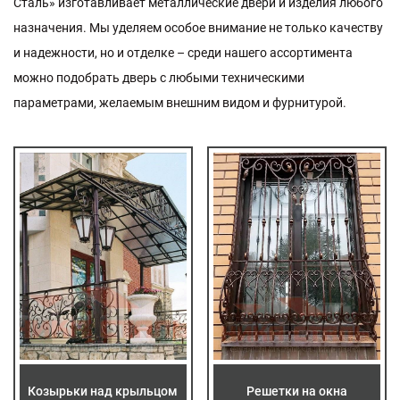
С
т
а
л
ь
»
и
з
г
о
т
а
в
л
и
в
а
е
т
м
е
т
а
л
л
и
ч
е
с
к
и
е
д
в
е
р
и
и
и
з
д
е
л
и
я
л
ю
б
о
г
о
н
а
з
н
а
ч
е
н
и
я
.
М
ы
у
д
е
л
я
е
м
о
с
о
б
о
е
в
н
и
м
а
н
и
е
н
е
т
о
л
ь
к
о
к
а
ч
е
с
т
в
у
и
н
а
д
е
ж
н
о
с
т
и
,
н
о
и
о
т
д
е
л
к
е
–
с
р
е
д
и
н
а
ш
е
г
о
а
с
с
о
р
т
и
м
е
н
т
а
м
о
ж
н
о
п
о
д
о
б
р
а
т
ь
д
в
е
р
ь
с
л
ю
б
ы
м
и
т
е
х
н
и
ч
е
с
к
и
м
и
п
а
р
а
м
е
т
р
а
м
и
,
ж
е
л
а
е
м
ы
м
в
н
е
ш
н
и
м
в
и
д
о
м
и
ф
у
р
н
и
т
у
р
о
й
.
Козырьки над крыльцом
Решетки на окна