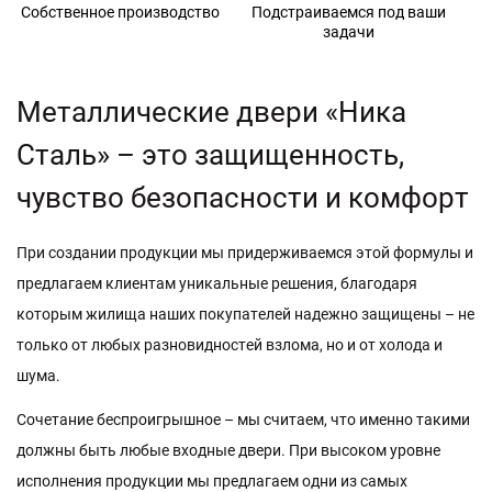
Подстраиваемся под ваши
Широкий ассортимент
задачи
М
е
т
а
л
л
и
ч
е
с
к
и
е
д
в
е
р
и
«
Н
и
к
а
С
т
а
л
ь
»
–
э
т
о
з
а
щ
и
щ
е
н
н
о
с
т
ь
,
ч
у
в
с
т
в
о
б
е
з
о
п
а
с
н
о
с
т
и
и
к
о
м
ф
о
р
т
П
р
и
с
о
з
д
а
н
и
и
п
р
о
д
у
к
ц
и
и
м
ы
п
р
и
д
е
р
ж
и
в
а
е
м
с
я
э
т
о
й
ф
о
р
м
у
л
ы
и
п
р
е
д
л
а
г
а
е
м
к
л
и
е
н
т
а
м
у
н
и
к
а
л
ь
н
ы
е
р
е
ш
е
н
и
я
,
б
л
а
г
о
д
а
р
я
к
о
т
о
р
ы
м
ж
и
л
и
щ
а
н
а
ш
и
х
п
о
к
у
п
а
т
е
л
е
й
н
а
д
е
ж
н
о
з
а
щ
и
щ
е
н
ы
–
н
е
т
о
л
ь
к
о
о
т
л
ю
б
ы
х
р
а
з
н
о
в
и
д
н
о
с
т
е
й
в
з
л
о
м
а
,
н
о
и
о
т
х
о
л
о
д
а
и
ш
у
м
а
.
С
о
ч
е
т
а
н
и
е
б
е
с
п
р
о
и
г
р
ы
ш
н
о
е
–
м
ы
с
ч
и
т
а
е
м
,
ч
т
о
и
м
е
н
н
о
т
а
к
и
м
и
д
о
л
ж
н
ы
б
ы
т
ь
л
ю
б
ы
е
в
х
о
д
н
ы
е
д
в
е
р
и
.
П
р
и
в
ы
с
о
к
о
м
у
р
о
в
н
е
и
с
п
о
л
н
е
н
и
я
п
р
о
д
у
к
ц
и
и
м
ы
п
р
е
д
л
а
г
а
е
м
о
д
н
и
и
з
с
а
м
ы
х