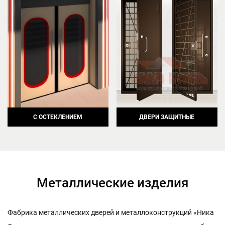
С ОСТЕКЛЕНИЕМ
ДВЕРИ ЗАЩИТНЫЕ
Металлические изделия
Ф
а
б
р
и
к
а
м
е
т
а
л
л
и
ч
е
с
к
и
х
д
в
е
р
е
й
и
м
е
т
а
л
л
о
к
о
н
с
т
р
у
к
ц
и
й
«
Н
и
к
а