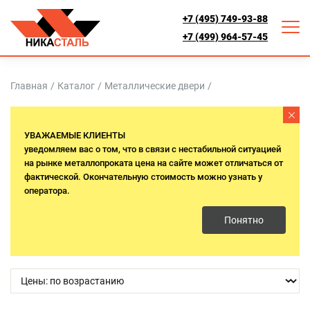
+7 (495) 749-93-88
+7 (499) 964-57-45
Главная
/
Каталог
/
Металлические двери
/
ТАМБУРНЫЕ ДВЕРИ
УВАЖАЕМЫЕ КЛИЕНТЫ
уведомляем вас о том, что в связи с нестабильной ситуацией
на рынке металлопроката цена на сайте может отличаться от
Дверь тамбурная металлическая используется для
фактической. Окончательную стоимость можно узнать у
дополнительного отгораживания нескольких квартир от
оператора.
лифта и лестничной площадки. Основное её назначение –
обеспечение безопасности. Кроме этого, она позволяет
Понятно
выкроить площадь для хранения вещей жильцов.