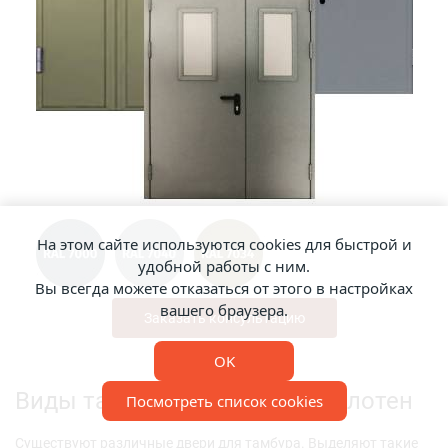
На этом сайте используются cookies для быстрой и
удобной работы с ним.
Вы всегда можете отказаться от этого в настройках
вашего браузера.
Заказать консультацию
OK
Виды тамбурных дверных полотен
Посмотреть список cookies
Существуют различные двери для тамбура. Выделяют такие