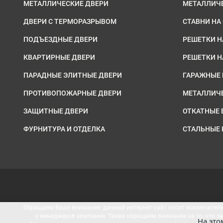
МЕТАЛЛИЧЕСКИЕ ДВЕРИ
МЕТАЛЛИЧ
ДВЕРИ С ТЕРМОРАЗРЫВОМ
СТАВНИ НА
ПОДЪЕЗДНЫЕ ДВЕРИ
РЕШЕТКИ Н
КВАРТИРНЫЕ ДВЕРИ
РЕШЕТКИ 
ПАРАДНЫЕ ЭЛИТНЫЕ ДВЕРИ
ГАРАЖНЫЕ 
ПРОТИВОПОЖАРНЫЕ ДВЕРИ
МЕТАЛЛИЧ
ЗАЩИТНЫЕ ДВЕРИ
ОТКАТНЫЕ 
ФУРНИТУРА И ОТДЕЛКА
СТАЛЬНЫЕ
Обращаем Ваше внимание: данный интернет-сайт носит исключительн
у менеджеров компании. Также обращаем внимание на то, что з
На это