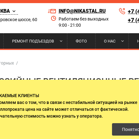
КВА
INFO@NIKASTAL.RU
+7 (
Работаем без выходных
+7 (
ровское шоссе, 60
9:00 - 21:00
Найти по сай
РЕМОНТ ПОДЪЕЗДОВ
ФОТО
О НАС
РНЫЕ
 НА КОНДИЦИОНЕР
ЫЕ ДВЕРИ
А И УСТАНОВКА
ПОРОШКОВОЕ НАПЫЛЕНИЕ
РЕШЕТКИ НА ОКНА
ДВЕРИ ДЛЯ ПРИКВАРТИРНЫХ
НАШИ КЛИЕНТЫ
аторных
/
ЛИФТОВЫХ ХОЛЛОВ
ЗИЙНЫЕ ВЕНТИЛЯЦИОННЫЕ Р
 ДВЕРИ
И НАД КРЫЛЬЦОМ
И ГАРАНТИИ
ДВЕРИ ИЗ МАССИВА ДЕРЕВА
СЕРТИФИКАТЫ
ЖАЕМЫЕ КЛИЕНТЫ
О СТЕКЛОМ И КОВКОЙ
ДВУСТВОРЧАТЫЕ ДВЕРИ
ля подстанции входит в перечень продукции, производим
омляем вас о том, что в связи с нестабильной ситуацией на рынке
 начиная с 2002 года. Мы используем современные технол
ллопроката цена на сайте может отличаться от фактической.
ции, отвечающие международным стандартам.
ЛЯ ДАЧИ
ДВЕРИ ОЦИНКОВАННЫЕ
чательную стоимость можно узнать у оператора.
Понятн
 ЭЛЕКТРОЩИТОВУЮ
ДВЕРИ С ОСТЕКЛЕНИЕМ