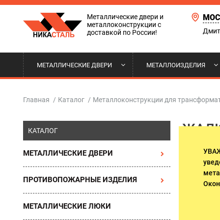
Металлические двери и
МОС
металлоконструкции с
Дмит
доставкой по России!
МЕТАЛЛИЧЕСКИЕ ДВЕРИ
МЕТАЛЛОИЗДЕЛИЯ
ТЕРМОДВЕРИ
СТАВНИ НА ОКНА
ДВЕРИ ВХОДНОЙ ГРУППЫ
НАШИ РАБОТЫ
КВАРТИ
РЕШЕТКИ
ТАМБУРН
ДОСТАВК
Главная
/
Каталог
/
Металлоконструкции для трансформ
ЖАЛЮ
С ЗЕРКАЛОМ
ОТКАТНЫЕ ВОРОТА
ПОЛИТИКА КОНФИДЕНЦИАЛЬНОСТИ
АРОЧНЫЕ
КОЗЫРЬК
ОПЛАТА 
КАТАЛОГ
ДВЕРИ ДЛЯ ТЕХНИЧЕСКИХ
ПОМЕЩЕНИЙ. ВЫХОДЫ НА
УВА
МЕТАЛЛИЧЕСКИЕ ДВЕРИ
ДВЕРИ В КОТТЕДЖ И ДОМ
ДВЕРИ С
ЛЕСТНИЧНЫЕ МАРШИ
Решетка д
увед
работает,
мета
ПРОТИВОПОЖАРНЫЕ ИЗДЕЛИЯ
конструк
ДВЕРИ В ОФИС
ДВЕРИ Д
Окон
МЕТАЛЛИЧЕСКИЕ ЛЮКИ
ПОДЪЕЗДНЫЕ ДВЕРИ
ДВЕРИ В