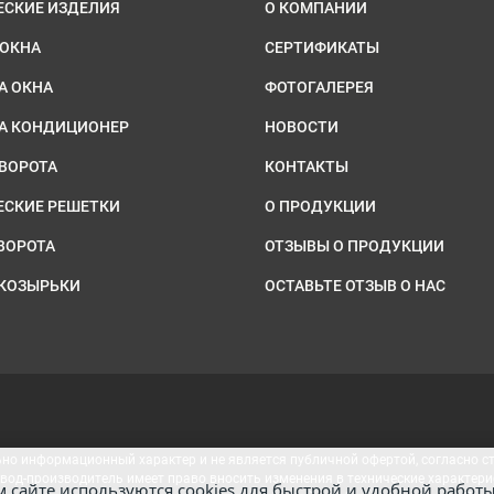
ЕСКИЕ ИЗДЕЛИЯ
О КОМПАНИИ
 ОКНА
СЕРТИФИКАТЫ
А ОКНА
ФОТОГАЛЕРЕЯ
НА КОНДИЦИОНЕР
НОВОСТИ
ВОРОТА
КОНТАКТЫ
ЕСКИЕ РЕШЕТКИ
О ПРОДУКЦИИ
ВОРОТА
ОТЗЫВЫ О ПРОДУКЦИИ
 КОЗЫРЬКИ
ОСТАВЬТЕ ОТЗЫВ О НАС
о информационный характер и не является публичной офертой, согласно ст. 
авод-производитель имеет право вносить изменения в технические характери
м сайте используются cookies для быстрой и удобной работы