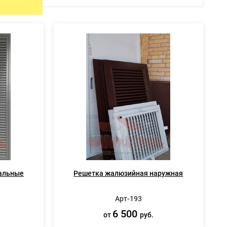
ИЯ
СПЕЦ ДВЕРИ
Металлические двери 3 класса защиты
Двери КХН и КХНС
альные
Решетка жалюзийная наружная
Арт-193
6 500
от
руб.