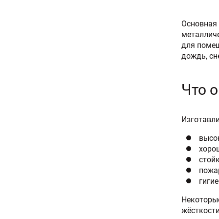
Основная 
металличе
для помещ
дождь, сн
Что 
Изготавли
высо
хоро
стой
пожа
гигие
Некоторы
жёсткости