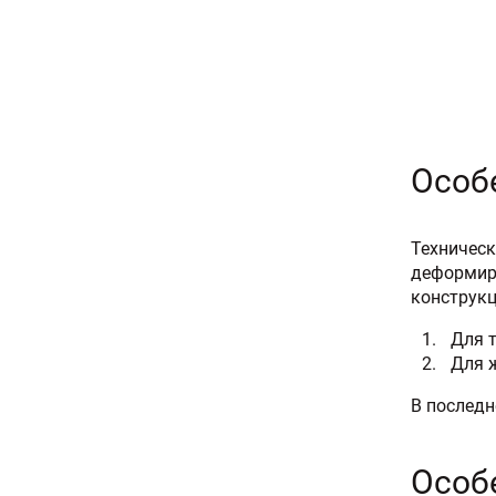
Особ
Техническ
деформиру
конструкц
Для т
Для 
В последн
Особ