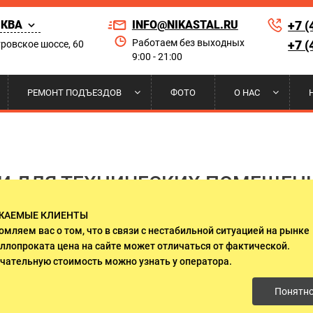
КВА
INFO@NIKASTAL.RU
+7 (
Работаем без выходных
+7 (
ровское шоссе, 60
9:00 - 21:00
Найти по сай
РЕМОНТ ПОДЪЕЗДОВ
ФОТО
О НАС
РНЫЕ
 НА КОНДИЦИОНЕР
ЫЕ ДВЕРИ
А И УСТАНОВКА
ПОРОШКОВОЕ НАПЫЛЕНИЕ
РЕШЕТКИ НА ОКНА
ДВЕРИ ДЛЯ ПРИКВАРТИРНЫХ
НАШИ КЛИЕНТЫ
ЛИФТОВЫХ ХОЛЛОВ
И ДЛЯ ТЕХНИЧЕСКИХ ПОМЕЩЕН
 ДВЕРИ
И НАД КРЫЛЬЦОМ
И ГАРАНТИИ
ДВЕРИ ИЗ МАССИВА ДЕРЕВА
СЕРТИФИКАТЫ
ЖАЕМЫЕ КЛИЕНТЫ
О СТЕКЛОМ И КОВКОЙ
ДВУСТВОРЧАТЫЕ ДВЕРИ
ническая металлическая устанавливается в помещениях п
омляем вас о том, что в связи с нестабильной ситуацией на рынке
аключается в защите здания от проникновения посторонни
ллопроката цена на сайте может отличаться от фактической.
несчастных случаев.
ЛЯ ДАЧИ
ДВЕРИ ОЦИНКОВАННЫЕ
чательную стоимость можно узнать у оператора.
Понятн
 ЭЛЕКТРОЩИТОВУЮ
ДВЕРИ С ОСТЕКЛЕНИЕМ