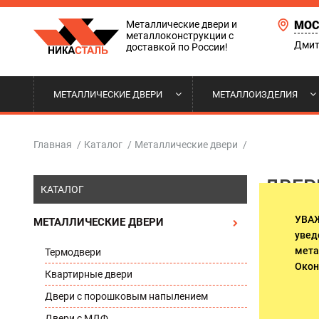
Металлические двери и
МОС
металлоконструкции с
Дмит
доставкой по России!
МЕТАЛЛИЧЕСКИЕ ДВЕРИ
МЕТАЛЛОИЗДЕЛИЯ
ТЕРМОДВЕРИ
СТАВНИ НА ОКНА
ДВЕРИ ВХОДНОЙ ГРУППЫ
НАШИ РАБОТЫ
КВАРТИ
РЕШЕТКИ
ТАМБУРН
ДОСТАВК
Главная
/
Каталог
/
Металлические двери
/
ДВЕР
С ЗЕРКАЛОМ
ОТКАТНЫЕ ВОРОТА
ПОЛИТИКА КОНФИДЕНЦИАЛЬНОСТИ
АРОЧНЫЕ
КОЗЫРЬК
ОПЛАТА 
КАТАЛОГ
ДВЕРИ ДЛЯ ТЕХНИЧЕСКИХ
ПОМЕЩЕНИЙ. ВЫХОДЫ НА
УВА
МЕТАЛЛИЧЕСКИЕ ДВЕРИ
ДВЕРИ В КОТТЕДЖ И ДОМ
ДВЕРИ С
ЛЕСТНИЧНЫЕ МАРШИ
Дверь тех
увед
функция з
мета
Термодвери
пожара и 
ДВЕРИ В ОФИС
ДВЕРИ Д
Окон
Квартирные двери
Двери с порошковым напылением
ПОДЪЕЗДНЫЕ ДВЕРИ
ДВЕРИ В
Двери с МДФ