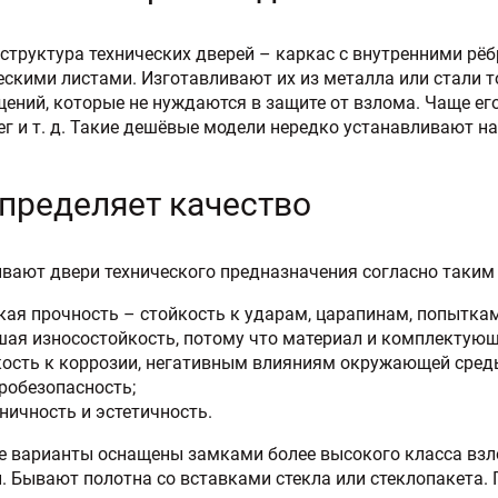
структура технических дверей – каркас с внутренними рё
скими листами. Изготавливают их из металла или стали т
ений, которые не нуждаются в защите от взлома. Чаще ег
ег и т. д. Такие дешёвые модели нередко устанавливают н
определяет качество
вают двери технического предназначения согласно таким
кая прочность – стойкость к ударам, царапинам, попытка
шая износостойкость, потому что материал и комплектующ
кость к коррозии, негативным влияниям окружающей сред
робезопасность;
ничность и эстетичность.
е варианты оснащены замками более высокого класса взл
. Бывают полотна со вставками стекла или стеклопакета.