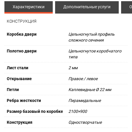
Характеристики
Дополнительные услуги
О
КОНСТРУКЦИЯ
Коробка двери
Цельногнутый профиль
сложного сечения
Полотно двери
Цельногнутое коробчатого
типа
Лист стали
2 мм
Открывание
Правое / левое
Петли
Каплевидные Ø 22 мм
Ребра жесткости
Пирамидальные
Размер базовый по коробке
2100×900
Конструкция
Одностворчатые