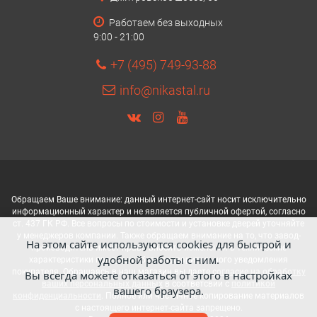
Работаем без выходных
9:00 - 21:00
+7 (495) 749-93-88
info@nikastal.ru
Обращаем Ваше внимание: данный интернет-сайт носит исключительно
информационный характер и не является публичной офертой, согласно
ст. 437 ГК РФ. Все вопросы по стоимости и установке дверей уточняйте
у менеджеров компании. Также обращаем внимание на то, что завод-
На этом сайте используются cookies для быстрой и
производитель имеет право вносить изменения в технические
удобной работы с ним.
характеристики продукции без предварительного уведомления
покупателя. Обращаясь в наш магазин вы даете
согласие на обработку
Вы всегда можете отказаться от этого в настройках
ваших персональных данных
в соответсвии с
политикой
вашего браузера.
конфиденциальности
. Полное или частичное копирование материалов
с настоящего интернет-сайта запрещено.