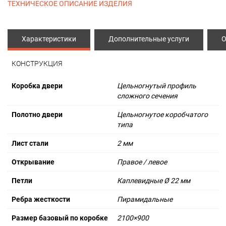
ТЕХНИЧЕСКОЕ ОПИСАНИЕ ИЗДЕЛИЯ
Характеристики
Дополнительные услуги
О
КОНСТРУКЦИЯ
Коробка двери
Цельногнутый профиль
сложного сечения
Полотно двери
Цельногнутое коробчатого
типа
Лист стали
2 мм
Открывание
Правое / левое
Петли
Каплевидные Ø 22 мм
Ребра жесткости
Пирамидальные
Размер базовый по коробке
2100×900