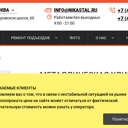
КВА
INFO@NIKASTAL.RU
+7 (
Работаем без выходных
+7 (
ровское шоссе, 60
9:00 - 21:00
Найти по сай
РЕМОНТ ПОДЪЕЗДОВ
ФОТО
О НАС
РНЫЕ
 НА КОНДИЦИОНЕР
ЫЕ ДВЕРИ
А И УСТАНОВКА
ПОРОШКОВОЕ НАПЫЛЕНИЕ
РЕШЕТКИ НА ОКНА
ДВЕРИ ДЛЯ ПРИКВАРТИРНЫХ
НАШИ КЛИЕНТЫ
/
ЛИФТОВЫХ ХОЛЛОВ
МЕТАЛЛИЧЕСКАЯ УЛИ
 ДВЕРИ
И НАД КРЫЛЬЦОМ
И ГАРАНТИИ
ДВЕРИ ИЗ МАССИВА ДЕРЕВА
СЕРТИФИКАТЫ
БОКОВЫМИ ОСТЕКЛЕ
ЖАЕМЫЕ КЛИЕНТЫ
О СТЕКЛОМ И КОВКОЙ
ДВУСТВОРЧАТЫЕ ДВЕРИ
ПАНЕЛЯМИ МДФ БЕЛО
омляем вас о том, что в связи с нестабильной ситуацией на рынке
ллопроката цена на сайте может отличаться от фактической.
АРТ-467
ЛЯ ДАЧИ
ДВЕРИ ОЦИНКОВАННЫЕ
чательную стоимость можно узнать у оператора.
Понятн
 ЭЛЕКТРОЩИТОВУЮ
ДВЕРИ С ОСТЕКЛЕНИЕМ
от 135 000 руб.