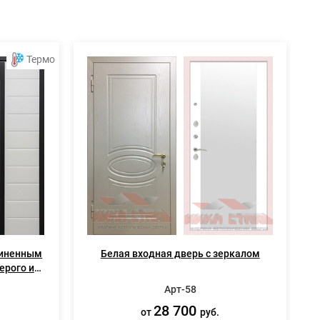
Термо
линенным
Белая входная дверь с зеркалом
ерого и
Арт-58
28 700
от
руб.