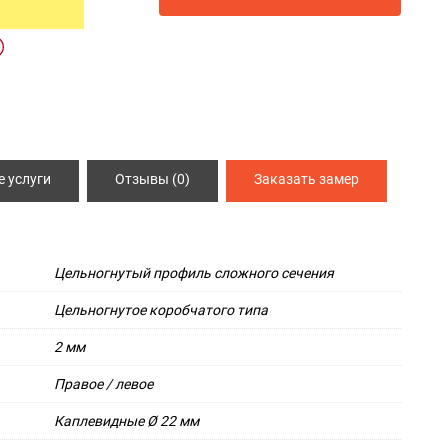
ИЯ
СПЕЦ ДВЕРИ
Металлические двери 3 класса защиты
Двери КХН и КХНС
 услуги
Отзывы (0)
Заказать замер
Цельногнутый профиль сложного сечения
Цельногнутое коробчатого типа
2 мм
Правое / левое
Каплевидные Ø 22 мм