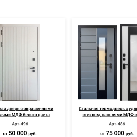
ная дверь с окрашенными
Стальная термодверь с уд
лями МДФ белого цвета
стеклом, панелями МДФ с
белого цвета
Арт-496
Арт-486
50 000
75 000
от
руб.
от
руб.