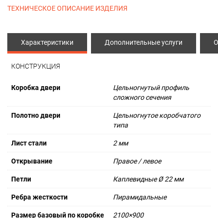
ТЕХНИЧЕСКОЕ ОПИСАНИЕ ИЗДЕЛИЯ
Характеристики
Дополнительные услуги
О
КОНСТРУКЦИЯ
Коробка двери
Цельногнутый профиль
сложного сечения
Полотно двери
Цельногнутое коробчатого
типа
Лист стали
2 мм
Открывание
Правое / левое
Петли
Каплевидные Ø 22 мм
Ребра жесткости
Пирамидальные
Размер базовый по коробке
2100×900