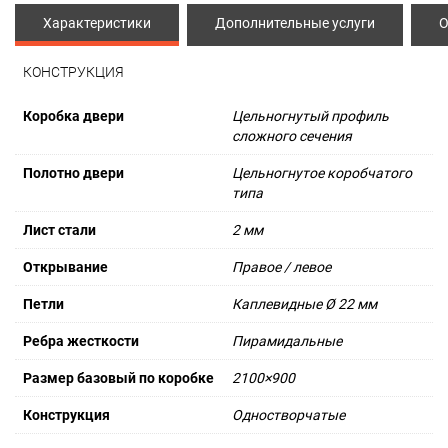
Характеристики
Дополнительные услуги
О
КОНСТРУКЦИЯ
Коробка двери
Цельногнутый профиль
сложного сечения
Полотно двери
Цельногнутое коробчатого
типа
Лист стали
2 мм
Открывание
Правое / левое
Петли
Каплевидные Ø 22 мм
Ребра жесткости
Пирамидальные
Размер базовый по коробке
2100×900
Конструкция
Одностворчатые