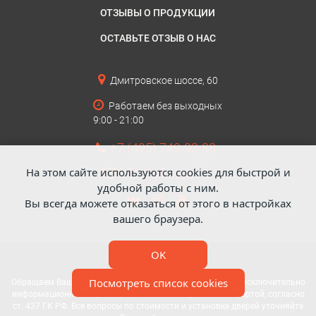
ОТЗЫВЫ О ПРОДУКЦИИ
ОСТАВЬТЕ ОТЗЫВ О НАС
Дмитровское шоссе, 60
Работаем без выходных
9:00 - 21:00
+7 (495) 749-93-88
На этом сайте используются cookies для быстрой и
info@nikastal.ru
удобной работы с ним.
Вы всегда можете отказаться от этого в настройках
вашего браузера.
OK
Посмотреть список cookies
Обращаем Ваше внимание: данный интернет-сайт носит исключительно
информационный характер и не является публичной офертой, согласно
ст. 437 ГК РФ. Все вопросы по стоимости и установке дверей уточняйте