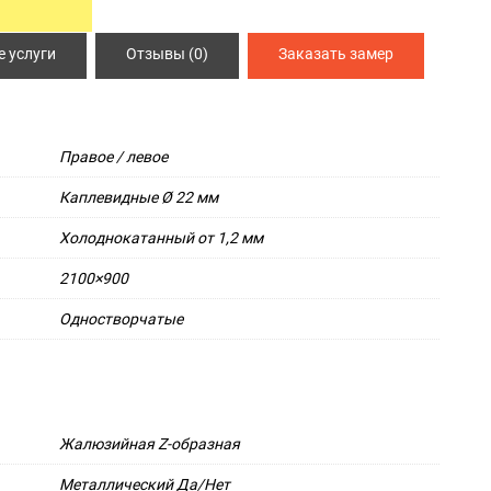
ИЯ
СПЕЦ ДВЕРИ
 услуги
Отзывы (0)
Заказать замер
Металлические двери 3 класса защиты
Двери КХН и КХНС
Правое / левое
Каплевидные Ø 22 мм
Холоднокатанный от 1,2 мм
2100×900
Одностворчатые
Жалюзийная Z-образная
Металлический Да/Нет