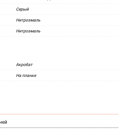
Серый
Нитроэмаль
Нитроэмаль
Акробат
На планке
ней