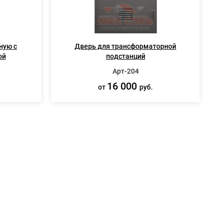
ную с
Дверь для трансформаторной
ой
подстанций
Арт-204
16 000
от
руб.