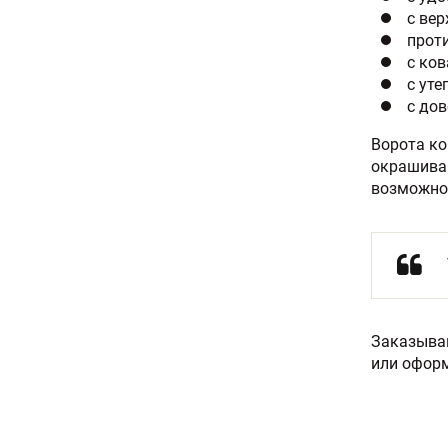
с ве
прот
с ко
с ут
с до
Ворота ко
окрашива
возможнос
Заказывай
или оформ