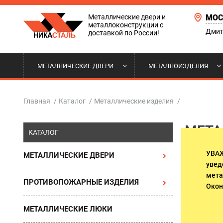
Металлические двери и
МОС
металлоконструкции с
Дмит
доставкой по России!
МЕТАЛЛИЧЕСКИЕ ДВЕРИ
МЕТАЛЛОИЗДЕЛИЯ
ТЕРМОДВЕРИ
СТАВНИ НА ОКНА
ДВЕРИ ВХОДНОЙ ГРУППЫ
НАШИ РАБОТЫ
КВАРТИ
РЕШЕТКИ
ТАМБУРН
ДОСТАВК
Главная
/
Каталог
/
Металлические изделия
/
МЕТА
С ЗЕРКАЛОМ
ОТКАТНЫЕ ВОРОТА
ПОЛИТИКА КОНФИДЕНЦИАЛЬНОСТИ
АРОЧНЫЕ
КОЗЫРЬК
ОПЛАТА 
КАТАЛОГ
ДВЕРИ ДЛЯ ТЕХНИЧЕСКИХ
ПОМЕЩЕНИЙ. ВЫХОДЫ НА
УВА
МЕТАЛЛИЧЕСКИЕ ДВЕРИ
ДВЕРИ В КОТТЕДЖ И ДОМ
ДВЕРИ С
ЛЕСТНИЧНЫЕ МАРШИ
увед
мета
ПРОТИВОПОЖАРНЫЕ ИЗДЕЛИЯ
ДВЕРИ В ОФИС
ДВЕРИ Д
Окон
МЕТАЛЛИЧЕСКИЕ ЛЮКИ
ПОДЪЕЗДНЫЕ ДВЕРИ
ДВЕРИ В