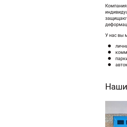
Компания 
индивидуа
защищают 
деформаци
У нас вы 
личн
комм
парки
авто
Наши