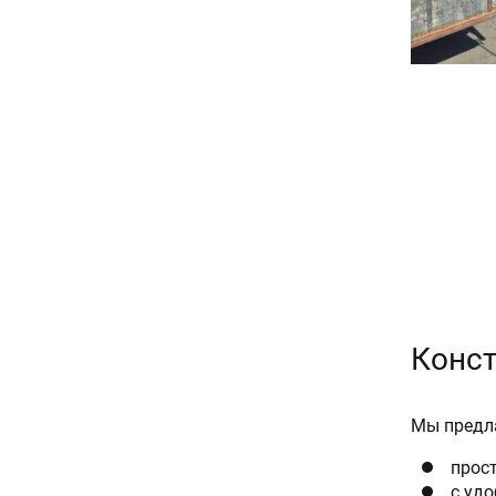
Конст
Мы предла
прос
с удо