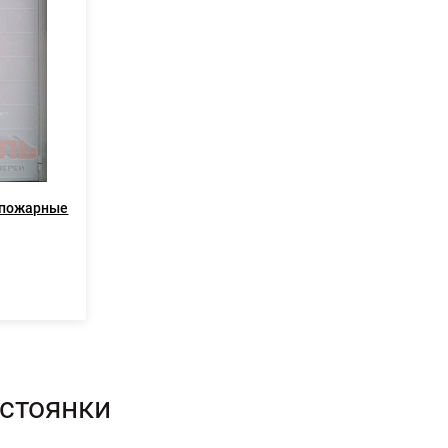
опожарные
остоянки