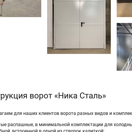
рукция ворот «Ника Сталь»
гаем для наших клиентов ворота разных видов и комплек
тые распашные, в минимальной комплектации для холодны
бной, встроенной в одной из створок калиткой;