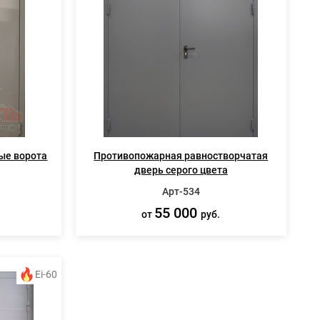
ые ворота
Противопожарная равностворчатая
дверь серого цвета
Арт-534
55 000
от
руб.
Ei-60