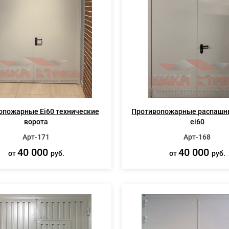
опожарные Ei60 технические
Противопожарные распашн
ворота
ei60
Арт-171
Арт-168
40 000
40 000
от
руб.
от
руб.