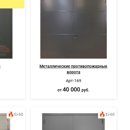
ИЯ
СПЕЦ ДВЕРИ
Металлические двери 3 класса защиты
Двери КХН и КХНС
е
Металлические противопожарные
ворота
Арт-169
40 000
от
руб.
Ei-60
Ei-60