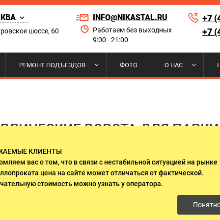
КВА
INFO@NIKASTAL.RU
+7 (
Работаем без выходных
+7 (
ровское шоссе, 60
9:00 - 21:00
Найти по сай
РЕМОНТ ПОДЪЕЗДОВ
ФОТО
О НАС
РНЫЕ
 НА КОНДИЦИОНЕР
ЫЕ ДВЕРИ
А И УСТАНОВКА
ПОРОШКОВОЕ НАПЫЛЕНИЕ
РЕШЕТКИ НА ОКНА
ДВЕРИ ДЛЯ ПРИКВАРТИРНЫХ
НАШИ КЛИЕНТЫ
ЛИФТОВЫХ ХОЛЛОВ
ЛЛИЧЕСКИЕ ВОРОТА ДЛЯ ПАРКИ
 ДВЕРИ
И НАД КРЫЛЬЦОМ
И ГАРАНТИИ
ДВЕРИ ИЗ МАССИВА ДЕРЕВА
СЕРТИФИКАТЫ
ЖАЕМЫЕ КЛИЕНТЫ
О СТЕКЛОМ И КОВКОЙ
ДВУСТВОРЧАТЫЕ ДВЕРИ
омляем вас о том, что в связи с нестабильной ситуацией на рынке
ллопроката цена на сайте может отличаться от фактической.
ЛЯ ДАЧИ
ДВЕРИ ОЦИНКОВАННЫЕ
чательную стоимость можно узнать у оператора.
Ei-60
Понятн
 ЭЛЕКТРОЩИТОВУЮ
ДВЕРИ С ОСТЕКЛЕНИЕМ