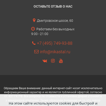
ОСТАВЬТЕ ОТЗЫВ О НАС
Дмитровское шоссе, 60
Работаем без выходных
9:00 - 21:00
+7 (495) 749-93-88
info@nikastal.ru
Обращаем Ваше внимание: данный интернет-сайт носит исключительно
информационный характер и не является публичной офертой, согласно
ст. 437 ГК РФ. Все вопросы по стоимости и установке дверей уточняйте
у менеджеров компании. Также обращаем внимание на то, что завод-
На этом сайте используются cookies для быстрой и
производитель имеет право вносить изменения в технические