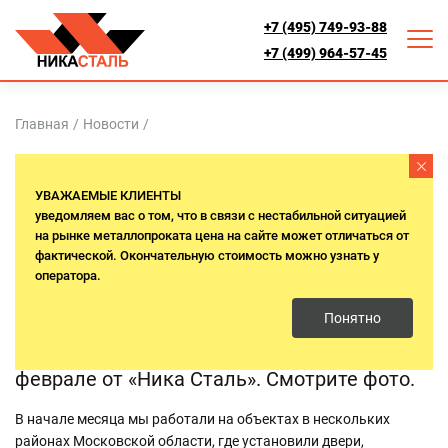
+7 (495) 749-93-88
+7 (499) 964-57-45
Главная
/
Новости
/
ДВЕРИ ДЛЯ ЧАСТНЫХ ДОМОВ –
УВАЖАЕМЫЕ КЛИЕНТЫ
СМОТРИТЕ ПРИМЕРЫ НАШИХ
уведомляем вас о том, что в связи с нестабильной ситуацией
на рынке металлопроката цена на сайте может отличаться от
РАБОТ В ФЕВРАЛЕ
фактической. Окончательную стоимость можно узнать у
оператора.
6 февраля 2024 г.
Понятно
Установки дверей в загородных домах в
феврале от «Ника Сталь». Смотрите фото.
В начале месяца мы работали на объектах в нескольких
районах Московской области, где установили двери,