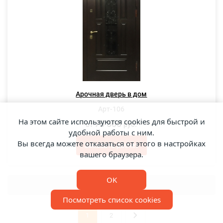
Арочная дверь в дом
Арт-106
На этом сайте используются cookies для быстрой и
76 500
от
руб.
удобной работы с ним.
Вы всегда можете отказаться от этого в настройках
Заказать расчет
вашего браузера.
OK
Показать еще
Посмотреть список cookies
1
2